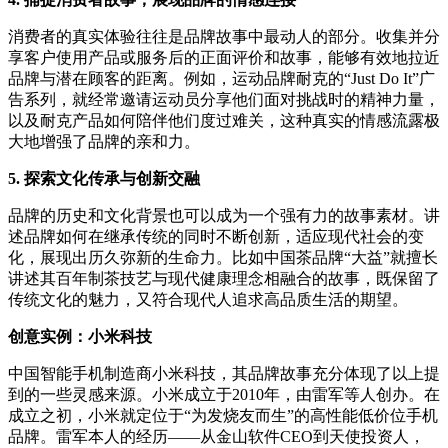
消费者的真实体验往往是品牌故事中最动人的部分。收集并分
享客户使用产品或服务后的正面评价和故事，能够有效地拉近
品牌与潜在顾客的距离。例如，运动品牌耐克的“Just Do It”广
告系列，就经常邀请运动员分享他们面对挑战时的精神力量，
以及耐克产品如何陪伴他们度过难关，这种真实的情感流露极
大地增强了品牌的亲和力。
5. 探索文化传承与创新交融
品牌的历史和文化背景也可以成为一个强有力的故事素材。讲
述品牌如何在继承传统的同时不断创新，适应现代社会的变
化，展现出历久弥新的生命力。比如中国茶品牌“大益”就擅长
讲述其百年制茶技艺与现代健康理念相融合的故事，既保留了
传统文化的魅力，又符合现代人追求高品质生活的期望。
创意实例：小米科技
中国智能手机制造商小米科技，其品牌故事充分体现了以上提
到的一些灵感来源。小米成立于2010年，由雷军等人创办。在
成立之初，小米就定位于“为发烧友而生”的高性能低价位手机
品牌。雷军本人的经历——从金山软件CEO到天使投资人，