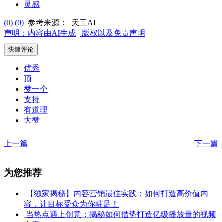
灵感
(0)
(0)
参考来源：
天工AI
声明：内容由AI生成
版权以及免责声明
快速评论
优秀
顶
赞一个
支持
有道理
大赞
没劲
喜欢
上一篇
下一篇
差强人意
不赞成
为您推荐
【独家揭秘】内容营销最佳实践：如何打造高价值内
容，让目标受众为你驻足！
当热点遇上创意：揭秘如何借势打造亿级播放量的视频