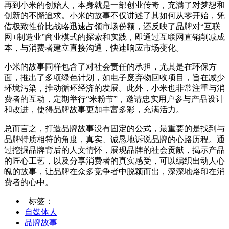
再到小米的创始人，本身就是一部创业传奇，充满了对梦想和
创新的不懈追求。小米的故事不仅讲述了其如何从零开始，凭
借极致性价比战略迅速占领市场份额，还反映了品牌对“互联
网+制造业”商业模式的探索和实践，即通过互联网直销削减成
本，与消费者建立直接沟通，快速响应市场变化。
小米的故事同样包含了对社会责任的承担，尤其是在环保方
面，推出了多项绿色计划，如电子废弃物回收项目，旨在减少
环境污染，推动循环经济的发展。此外，小米也非常注重与消
费者的互动，定期举行“米粉节”，邀请忠实用户参与产品设计
和改进，使得品牌故事更加丰富多彩，充满活力。
总而言之，打造品牌故事没有固定的公式，最重要的是找到与
品牌特质相符的角度，真实、诚恳地诉说品牌的心路历程。通
过挖掘品牌背后的人文情怀，展现品牌的社会贡献，揭示产品
的匠心工艺，以及分享消费者的真实感受，可以编织出动人心
魄的故事，让品牌在众多竞争者中脱颖而出，深深地烙印在消
费者的心中。
标签：
自媒体人
品牌故事