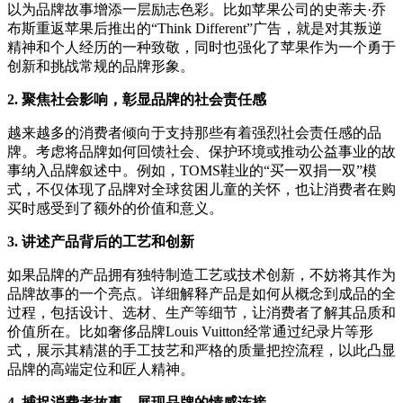
以为品牌故事增添一层励志色彩。比如苹果公司的史蒂夫·乔
布斯重返苹果后推出的“Think Different”广告，就是对其叛逆
精神和个人经历的一种致敬，同时也强化了苹果作为一个勇于
创新和挑战常规的品牌形象。
2. 聚焦社会影响，彰显品牌的社会责任感
越来越多的消费者倾向于支持那些有着强烈社会责任感的品
牌。考虑将品牌如何回馈社会、保护环境或推动公益事业的故
事纳入品牌叙述中。例如，TOMS鞋业的“买一双捐一双”模
式，不仅体现了品牌对全球贫困儿童的关怀，也让消费者在购
买时感受到了额外的价值和意义。
3. 讲述产品背后的工艺和创新
如果品牌的产品拥有独特制造工艺或技术创新，不妨将其作为
品牌故事的一个亮点。详细解释产品是如何从概念到成品的全
过程，包括设计、选材、生产等细节，让消费者了解其品质和
价值所在。比如奢侈品牌Louis Vuitton经常通过纪录片等形
式，展示其精湛的手工技艺和严格的质量把控流程，以此凸显
品牌的高端定位和匠人精神。
4. 捕捉消费者故事，展现品牌的情感连接